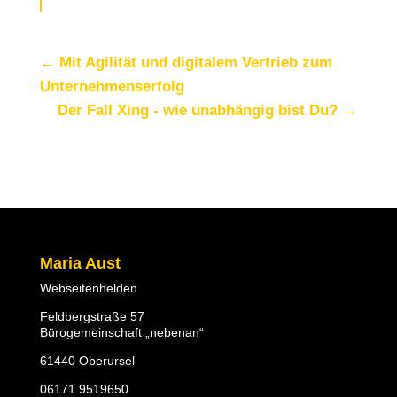
←
Mit Agilität und digitalem Vertrieb zum
Unternehmenserfolg
Der Fall Xing - wie unabhängig bist Du?
→
Maria Aust
Webseitenhelden
Feldbergstraße 57
Bürogemeinschaft „nebenan“
61440 Oberursel
06171 9519650