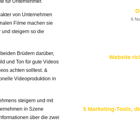
e für Unternehmer.
D
arakter von Unternehmen
6 No
onalen Filme machen sie
 und steigern so die
.
 beiden Brüdern darüber,
Website ric
ld und Ton für gute Videos
eos achten solltest. &
onelle Videoproduktion in
ehmens steigern und mit
5 Marketing-Tools, 
nternehmen in Szene
nformationen über die zwei