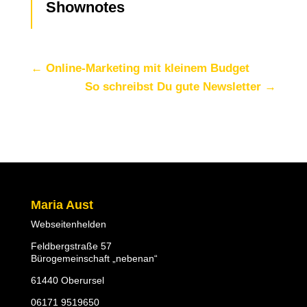
Shownotes
←
Online-Marketing mit kleinem Budget
So schreibst Du gute Newsletter
→
Maria Aust
Webseitenhelden
Feldbergstraße 57
Bürogemeinschaft „nebenan“
61440 Oberursel
06171 9519650